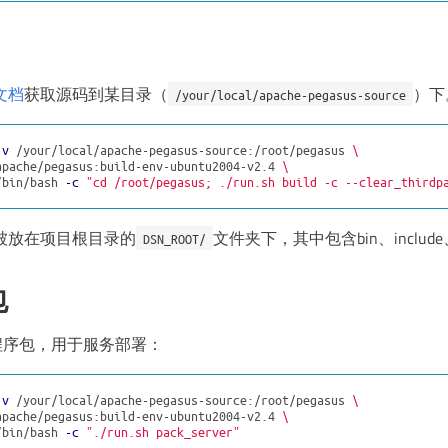
文档
获取源码到某目录（
）下
/your/local/apache-pegasus-source
-v
 /your/local/apache-pegasus-source:/root/pegasus 
\
apache/pegasus:build-env-ubuntu2004-v2.4 
\
/bin/bash 
-c
"cd /root/pegasus; ./run.sh build -c --clear_thirdp
被放在项目根目录的
文件夹下，其中包含bin、include
DSN_ROOT/
包
r端程序包，用于服务部署：
-v
 /your/local/apache-pegasus-source:/root/pegasus 
\
apache/pegasus:build-env-ubuntu2004-v2.4 
\
/bin/bash 
-c
"./run.sh pack_server"