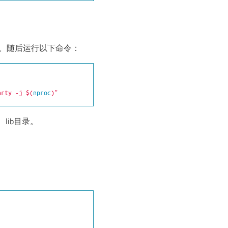
。随后运行以下命令：
arty -j 
$(
nproc
)
"
、lib目录。